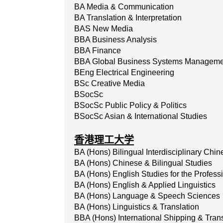
BA Media & Communication
BA Translation & Interpretation
BAS New Media
BBA Business Analysis
BBA Finance
BBA Global Business Systems Manageme
BEng Electrical Engineering
BSc Creative Media
BSocSc
BSocSc Public Policy & Politics
BSocSc Asian & International Studies
香港理工大学
BA (Hons) Bilingual Interdisciplinary Chi
BA (Hons) Chinese & Bilingual Studies
BA (Hons) English Studies for the Profess
BA (Hons) English & Applied Linguistics
BA (Hons) Language & Speech Sciences
BA (Hons) Linguistics & Translation
BBA (Hons) International Shipping & Trans