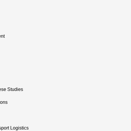
nt
nese Studies
ions
port Logistics