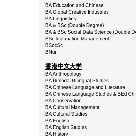
BA Education and Chinese
BA Global Creative Industries
BA Linguistics
BA & BSc (Double Degree)
BA & BSc Social Data Science (Double D
BSc Information Management
BSocSc
BNur
香港中文大学
BA Anthropology
BA Bimodal Bilingual Studies
BA Chinese Language and Literature
BA Chinese Language Studies & BEd Chi
BA Conservation
BA Cultural Management
BA Cultural Studies
BA English
BA English Studies
BA History