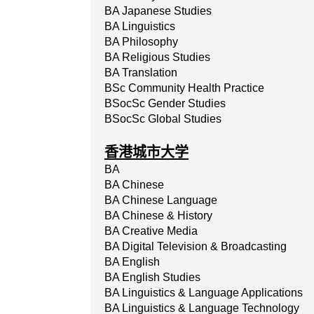
BA Japanese Studies
BA Linguistics
BA Philosophy
BA Religious Studies
BA Translation
BSc Community Health Practice
BSocSc Gender Studies
BSocSc Global Studies
香港城市大学
BA
BA Chinese
BA Chinese Language
BA Chinese & History
BA Creative Media
BA Digital Television & Broadcasting
BA English
BA English Studies
BA Linguistics & Language Applications
BA Linguistics & Language Technology