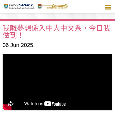
跳
到
主
要
內
我嘅夢想係入中大中文系，今日我
容
做到！
06 Jun 2025