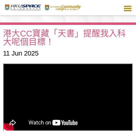
跳
到
主
要
內
港大CC寶藏「天書」提醒我入科
容
大呢個目標！
11 Jun 2025