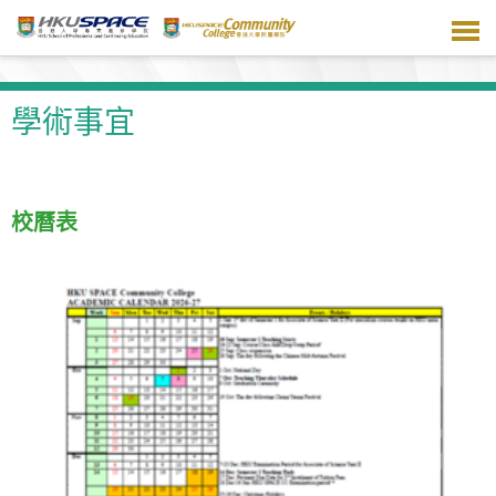
跳
到
主
要
內
學術事宜
容
校曆表