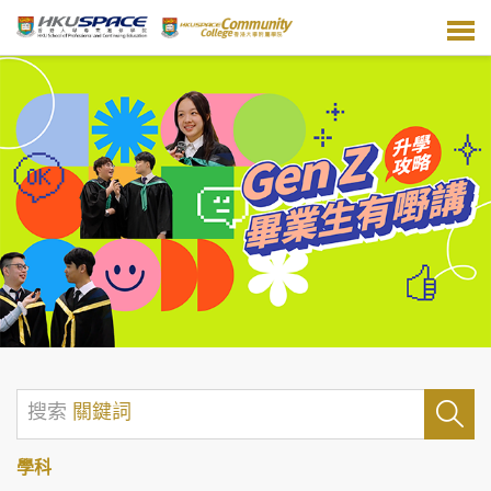
跳
到
主
要
內
容
搜索
關鍵詞
學科