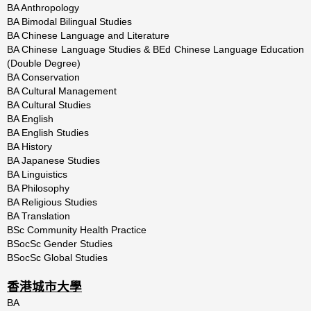
BA Anthropology
BA Bimodal Bilingual Studies
BA Chinese Language and Literature
BA Chinese Language Studies & BEd Chinese Language Education
(Double Degree)
BA Conservation
BA Cultural Management
BA Cultural Studies
BA English
BA English Studies
BA History
BA Japanese Studies
BA Linguistics
BA Philosophy
BA Religious Studies
BA Translation
BSc Community Health Practice
BSocSc Gender Studies
BSocSc Global Studies
香港城市大學
BA