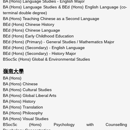
BA (Hons) Language Studies - English Major
BA (Hons) Language Studies & BEd (Hons) English Language (co-
terminal double degree)
BA (Hons) Teaching Chinese as a Second Language
BEd (Hons) Chinese History
BEd (Hons) Chinese Language
BEd (Hons) Early Childhood Education
BEd (Hons) (Primary) - General Studies / Mathematics Major
BEd (Hons) (Secondary) - English Language
BEd (Hons) (Secondary) - History Major
BSocSc (Hons) Global & Environmental Studies
嶺南大學
BA (Hons)
BA (Hons) Chinese
BA (Hons) Cultural Studies
BA (Hons) Global Liberal Arts
BA (Hons) History
BA (Hons) Translation
BA (Hons) Philosophy
BA (Hons) Visual Studies
BSocSc (Hons) Psychology with Counselling