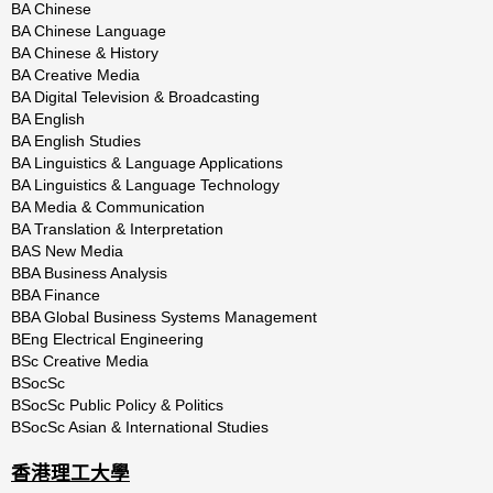
BA Chinese
BA Chinese Language
BA Chinese & History
BA Creative Media
BA Digital Television & Broadcasting
BA English
BA English Studies
BA Linguistics & Language Applications
BA Linguistics & Language Technology
BA Media & Communication
BA Translation & Interpretation
BAS New Media
BBA Business Analysis
BBA Finance
BBA Global Business Systems Management
BEng Electrical Engineering
BSc Creative Media
BSocSc
BSocSc Public Policy & Politics
BSocSc Asian & International Studies
香港理工大學