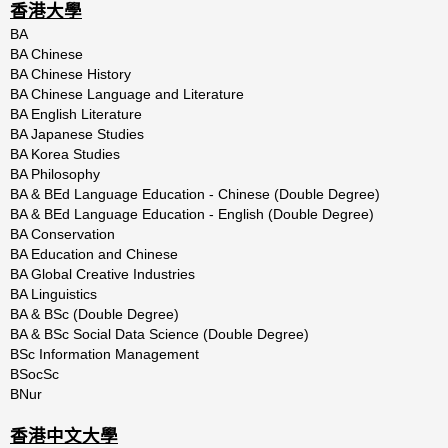
香港大學
BA
BA Chinese
BA Chinese History
BA Chinese Language and Literature
BA English Literature
BA Japanese Studies
BA Korea Studies
BA Philosophy
BA & BEd Language Education - Chinese (Double Degree)
BA & BEd Language Education - English (Double Degree)
BA Conservation
BA Education and Chinese
BA Global Creative Industries
BA Linguistics
BA & BSc (Double Degree)
BA & BSc Social Data Science (Double Degree)
BSc Information Management
BSocSc
BNur
香港中文大學