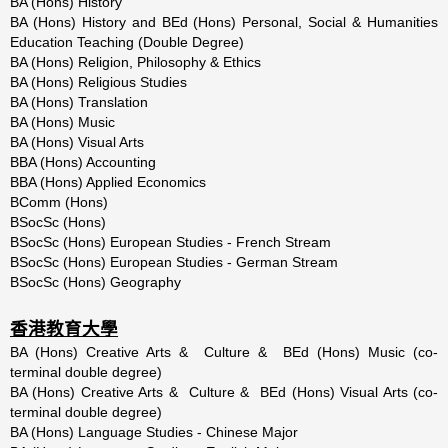
BA (Hons) History
BA (Hons) History and BEd (Hons) Personal, Social & Humanities
Education Teaching (Double Degree)
BA (Hons) Religion, Philosophy & Ethics
BA (Hons) Religious Studies
BA (Hons) Translation
BA (Hons) Music
BA (Hons) Visual Arts
BBA (Hons) Accounting
BBA (Hons) Applied Economics
BComm (Hons)
BSocSc (Hons)
BSocSc (Hons) European Studies - French Stream
BSocSc (Hons) European Studies - German Stream
BSocSc (Hons) Geography
香港教育大學
BA (Hons) Creative Arts & Culture & BEd (Hons) Music (co-
terminal double degree)
BA (Hons) Creative Arts & Culture & BEd (Hons) Visual Arts (co-
terminal double degree)
BA (Hons) Language Studies - Chinese Major