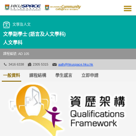
跳
到
主
要
文學及人文
內
容
文學副學士 (語言及人文學科)
人文學科
課程編號: AD 105
3416 6338
2305 5315
aalh@hkuspace.hku.hk
一般資料
課程結構
學生感言
立即申請