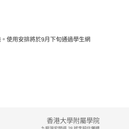
設施。使用安排將於9月下旬通過學生網
香港大學附屬學院
九龍灣宏開道 28 號李韶伉儷樓