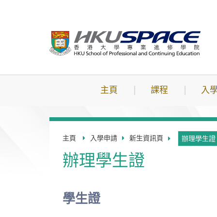
跳
到
主
要
內
容
主頁
課程
入
主頁
入學申請
新生資訊頁
辦理學生證
辦理學生證
學生證