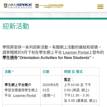
跳
到
主
要
內
迎新活動
容
學院將安排一系列迎新活動。有關網上活動的連結和密碼，
請參閲將於8月下旬在學生網上平台
Learner Portal
上發布的
學生通告"Orientation Activities for New Students"
。
活動 *
日期
時間
及
模式
暫定
：
學生網上平台簡介
2026年8月
上午10:00 及 下午
學習怎樣運用學生網上
31日
2:00 (英語; 網上)
平台:
Learner Portal
(星期一)
下午11:30、3:30
及 5:00 (廣東話; 網上)