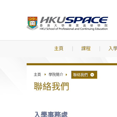
跳
到
主
要
內
容
主頁
課程
入
主頁
學院簡介
聯絡我們
聯絡我們
入學事務處