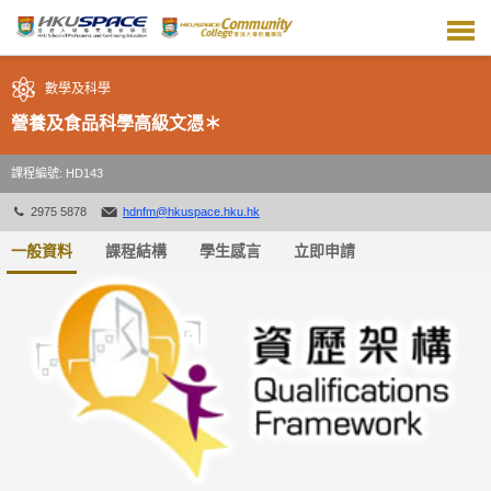
跳
到
主
要
數學及科學
內
容
營養及食品科學高級文憑＊
課程編號: HD143
2975 5878
hdnfm@hkuspace.hku.hk
一般資料
課程結構
學生感言
立即申請