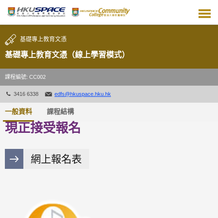
跳
到
主
要
基礎專上教育文憑
內
容
基礎專上教育文憑（線上學習模式）
課程編號: CC002
3416 6338
edfs@hkuspace.hku.hk
一般資料
課程結構
現正接受報名
網上報名表