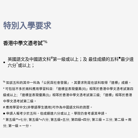
特別入學要求
*%
香港中學文憑考試
#
■
英國語文及中國語文科
第一級或以上；及 最佳成績的五科
最少達
^
六分
或以上；
%
如該五科的其中一科為「公民與社會發展」，其要求則是在該科取得「達標」成績。
* 可包括不多於兩科應用學習科目: 「達標並表現優異(II)」相等於香港中學文憑考試第四
級或以上; 「達標並表現優異(I)」相等於香港中學文憑考試第三級; 「達標」相等於香港
中學文憑考試第二級。
# 應用學習中文(非華語學生適用)可作為中國語文科的資歷。
■ 申請人報考少於五科，但成績達六分或以上，學院仍會考慮其申請。
^ 第五級**=七分; 第五級*=六分; 第五級=五分; 第四級=四分; 第三級 = 三分; 第二級 = 兩
分; 第一級 = 一分。