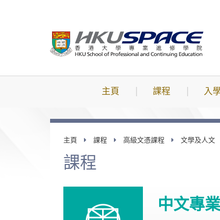
跳
到
主
要
內
容
主頁
課程
入
主頁
課程
高級文憑課程
文學及人文
課程
中文專