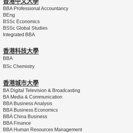
香港中文大學
BBA Professional Accountancy
BEng
BSSc Economics
BSSc Global Studies
Integrated BBA
香港科技大學
BBA
BSc Chemistry
香港城市大學
BA Digital Television & Broadcasting
BA Media & Communication
BBA Business Analysis
BBA Business Economics
BBA China Business
BBA Finance
BBA Human Resources Management