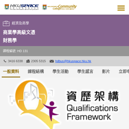
跳
到
主
要
經濟及商學
內
容
商業學高級文憑
財務學
課程編號: HD 131
3416 6338
2305 5315
hdbus@hkuspace.hku.hk
一般資料
課程結構
學生活動
學生感言
影片
立即