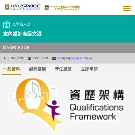
跳
到
主
要
文學及人文
內
容
室內設計高級文憑
課程編號: HD 115
3762 0082
2151 0720
hdid@hkuspace.hku.hk
一般資料
課程結構
學生感言
立即申請