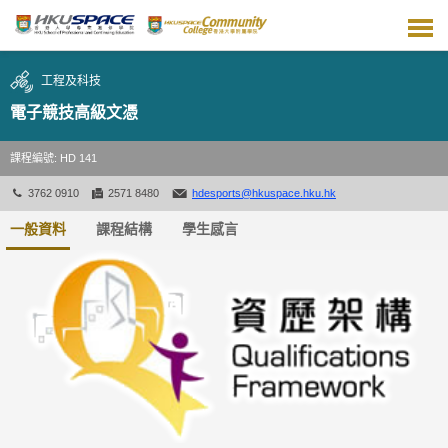
跳
到
主
要
工程及科技
內
容
電子競技高級文憑
課程編號: HD 141
3762 0910
2571 8480
hdesports@hkuspace.hku.hk
一般資料
課程結構
學生感言