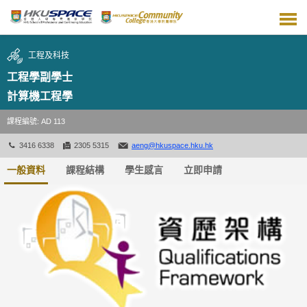
跳
到
主
要
工程及科技
內
容
工程學副學士
計算機工程學
課程編號: AD 113
3416 6338
2305 5315
aeng@hkuspace.hku.hk
一般資料
課程結構
學生感言
立即申請