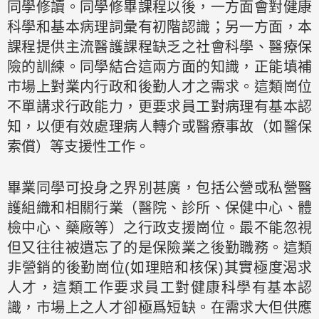
同學修讀。同學修畢課程以後，一方面會對健康
科學和基本病理詞彙有初階認識；另一方面，本
課程提供主流醫護課程缺乏之社會科學、醫療保
險的訓練。同學結合這兩方面的知識，正能填補
市場上對業内行政和後勤人才之需求。這類崗位
不單講求行政能力，更要求員工對病理有基本認
知，以便有效處理病人轉介或醫療事故（如醫保
索償）等支援性工作。
畢業同學可投身之界別甚廣，包括公營或私營醫
護組織和相關行業（醫院、診所、保健中心、體
檢中心、藥廠等）之行政支援崗位。最不能忽視
但又往往被遺忘了的是保險業之後勤職務。這類
非營銷的後勤崗位(如理賠和核保)其實極度渴求
人才，這類工作要求員工對健康科學有基本認
識，市場上之人才卻極爲短缺。在需求大但供應