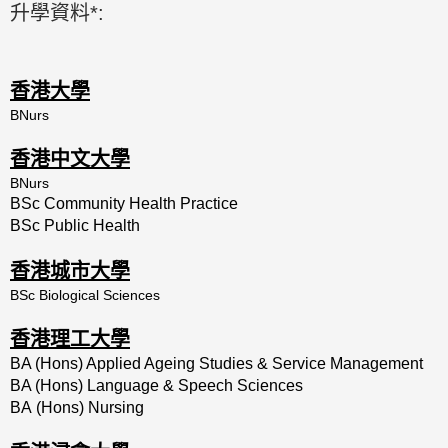
升學資料*:
香港大學
BNurs
香港中文大學
BNurs
BSc Community Health Practice
BSc Public Health
香港城市大學
BSc Biological Sciences
香港理工大學
BA (Hons) Applied Ageing Studies & Service Management
BA (Hons) Language & Speech Sciences
BA (Hons) Nursing