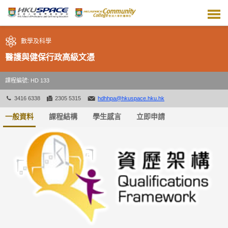
跳
到
主
要
數學及科學
內
容
醫護與健保行政高級文憑
課程編號: HD 133
3416 6338
2305 5315
hdhhpa@hkuspace.hku.hk
一般資料
課程結構
學生感言
立即申請