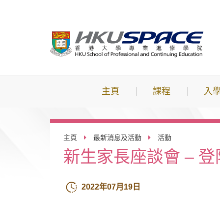
跳
到
主
要
內
容
主頁
課程
入
主頁
最新消息及活動
活動
新生家長座談會 – 
2022年07月19日