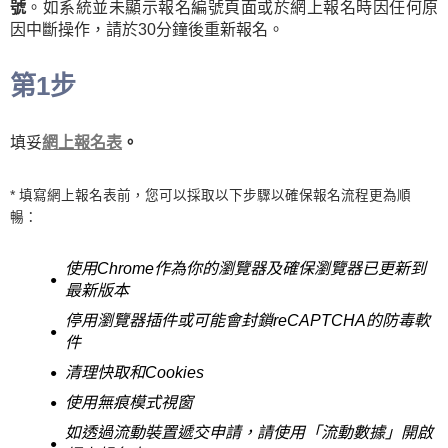
號
。如系統並未顯示報名編號頁面或於網上報名時因任何原
因中斷操作，請於30分鐘後重新報名。
第1步
填妥
網上報名表
。
* 填寫網上報名表前，您可以採取以下步驟以確保報名流程更為順
暢：
使用Chrome作為你的瀏覽器及確保瀏覽器已更新到
最新版本
停用瀏覽器插件或可能會封鎖reCAPTCHA的防毒軟
件
清理快取和Cookies
使用無痕模式視窗
如透過流動裝置遞交申請，請使用「流動數據」開啟