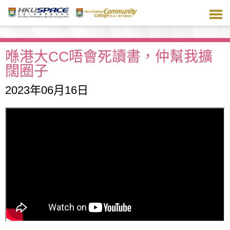
跳
到
主
要
內
喺港大CC唔會死讀書，仲幫我擴
容
闊圈子
2023年06月16日