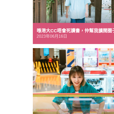
喺港大CC唔會死讀書，仲幫我擴闊圈
2023年06月16日