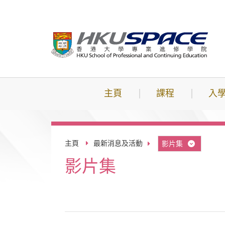
跳
到
主
要
內
容
主頁
課程
入
主頁
最新消息及活動
影片集
影片集