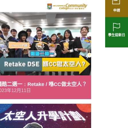
申請
學生迎新日
殘酷二選一﹕Retake / 喺CC做太空人？
023年12月11日