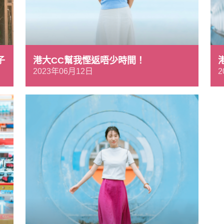
子
港大CC幫我慳返唔少時間！
2023年06月12日
2