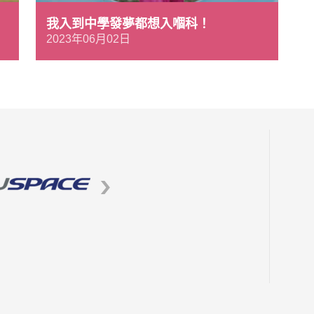
。
我入到中學發夢都想入嗰科！
2023年06月02日