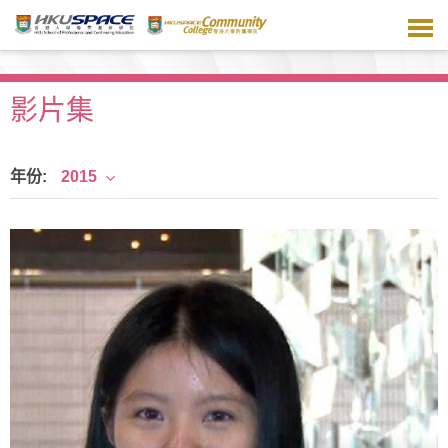
跳
到
主
要
內
影片集
容
年份:
2015