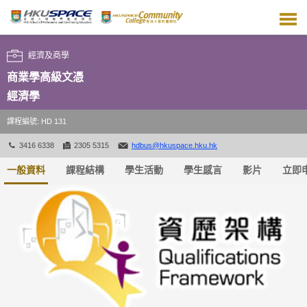
跳
到
主
要
經濟及商學
內
容
商業學高級文憑
經濟學
課程編號: HD 131
3416 6338
2305 5315
hdbus@hkuspace.hku.hk
一般資料
課程結構
學生活動
學生感言
影片
立即