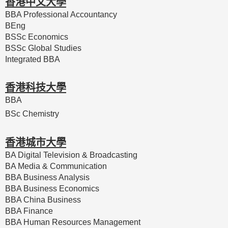
香港中文大學
BBA Professional Accountancy
BEng
BSSc Economics
BSSc Global Studies
Integrated BBA
香港科技大學
BBA
BSc Chemistry
香港城市大學
BA Digital Television & Broadcasting
BA Media & Communication
BBA Business Analysis
BBA Business Economics
BBA China Business
BBA Finance
BBA Human Resources Management