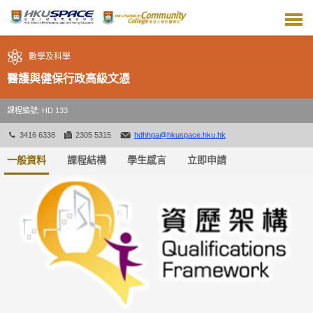
跳
到
主
要
數學及科學
內
容
醫護與健保行政高級文憑
課程編號: HD 133
3416 6338
2305 5315
hdhhpa@hkuspace.hku.hk
一般資料
課程結構
學生感言
立即申請