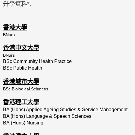
升學資料*:
香港大學
BNurs
香港中文大學
BNurs
BSc Community Health Practice
BSc Public Health
香港城市大學
BSc Biological Sciences
香港理工大學
BA (Hons) Applied Ageing Studies & Service Management
BA (Hons) Language & Speech Sciences
BA (Hons) Nursing