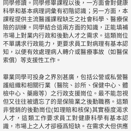
同學修讀。同學修畢課程以後，一方面會對健康
科學和基本病理詞彙有初階認識；另一方面，本
課程提供主流醫護課程缺乏之社會科學、醫療保
險的訓練。同學結合這兩方面的知識，正能填補
市場上對業内行政和後勤人才之需求。這類崗位
不單講求行政能力，更要求員工對病理有基本認
知，以便有效處理病人轉介或醫療事故（如醫保
索償）等支援性工作。
畢業同學可投身之界別甚廣，包括公營或私營醫
護組織和相關行業（醫院、診所、保健中心、體
檢中心、藥廠等）之行政支援崗位。最不能忽視
但又往往被遺忘了的是保險業之後勤職務。這類
非營銷的後勤崗位(如理賠和核保)其實極度渴求
人才，這類工作要求員工對健康科學有基本認
識，市場上之人才卻極爲短缺。在需求大但供應