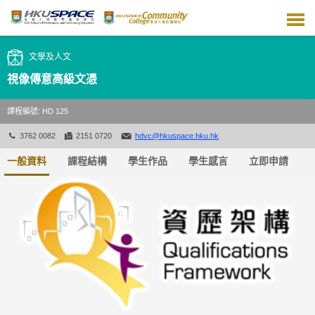
跳
到
主
要
文學及人文
內
容
視像傳意高級文憑
課程編號: HD 125
3762 0082
2151 0720
hdvc@hkuspace.hku.hk
一般資料
課程結構
學生作品
學生感言
立即申請