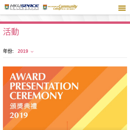
跳
到
主
要
內
活動
容
年份:
2019