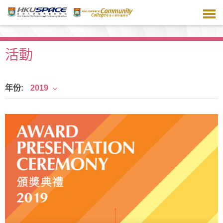
跳
到
主
要
內
活動
容
年份:
2019