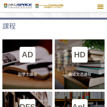
跳
到
主
要
內
課程
容
AD
HD
副學士課程
高級文憑課程
DFS
ApL