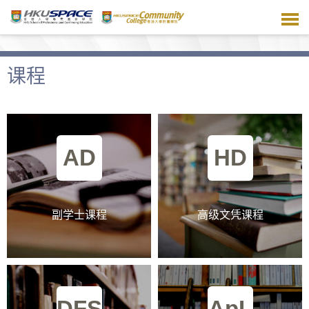
跳
到
主
要
内
课程
容
AD
HD
副学士课程
高级文凭课程
DFS
ApL