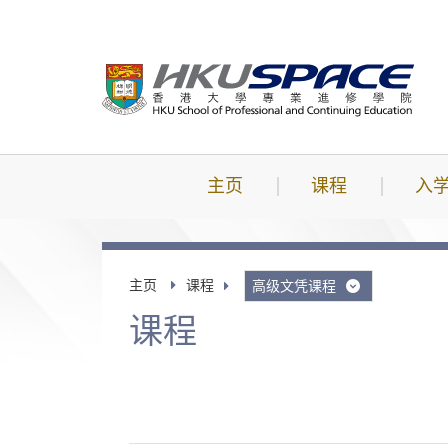
跳
到
主
要
内
容
主页
课程
入
主页
课程
高级文凭课程
课程