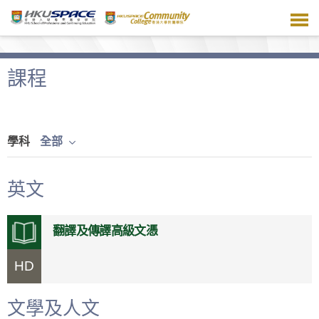
跳
到
主
要
內
課程
容
學科
全部
英文
翻譯及傳譯高級文憑
HD
文學及人文