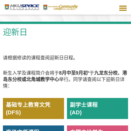
跳
到
主
要
内
迎新日
容
请根据修读的课程查阅迎新日日程。
新生入学及课程简介会将于
8月中至9
月初
*于
九龙东分校、港
岛东分校或北角城教学中心
举行。同学请查阅以下迎新日详
情：
基础专上教育文凭
副学士课程
(DFS)
(AD)