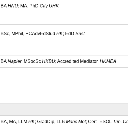
BA
HNU
; MA, PhD
City UHK
BSc, MPhil, PCAdvEdStud
HK
; EdD
Brist
BA
Napier
; MSocSc
HKBU
; Accredited Mediator,
HKMEA
BA, MA, LLM
HK
; GradDip, LLB
Manc Met
; CertTESOL
Trin. C