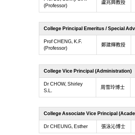
盧兆興教授
(Professor)
College Principal Emeritus / Speci
Prof CHENG, K.F.
鄭建輝教授
(Professor)
College Vice Principal (Administrati
Dr CHOW, Shirley
周雪玲博士
S.L.
College Associate Vice Principal (
Dr CHEUNG, Esther
張泳沁博士