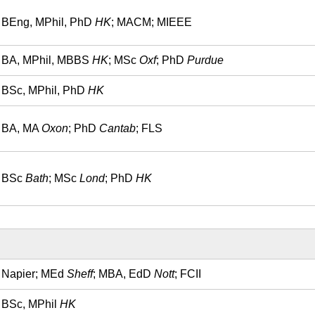
BEng, MPhil, PhD
HK
; MACM; MIEEE
BA, MPhil, MBBS
HK
; MSc
Oxf
; PhD
Purdue
BSc, MPhil, PhD
HK
BA, MA
Oxon
; PhD
Cantab
; FLS
BSc
Bath
; MSc
Lond
; PhD
HK
Napier; MEd
Sheff
; MBA, EdD
Nott
; FCI
I
BSc, MPhil
HK