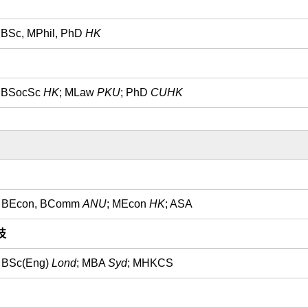
BSc, MPhil, PhD
HK
BSocSc
HK
; MLaw
PKU
; PhD
CUHK
BEcon, BComm
ANU
; MEcon
HK
; ASA
技
BSc(Eng)
Lond
; MBA
Syd
; MHKCS