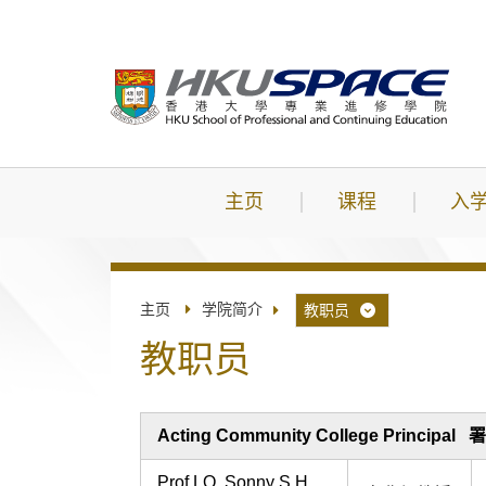
跳
到
主
要
内
容
主页
课程
入
主页
学院简介
教职员
教职员
Acting Community College Princi
Prof LO, Sonny S.H.