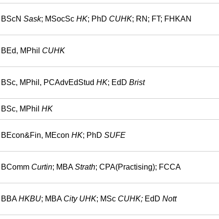
BScN
Sask
; MSocSc
HK
; PhD
CUHK
; RN; FT; FHKAN
BEd, MPhil
CUHK
BSc, MPhil, PCAdvEdStud
HK
; EdD
Brist
BSc, MPhil
HK
BEcon&Fin, MEcon
HK
; PhD
SUFE
BComm
Curtin
; MBA
Strath
; CPA(Practising); FCCA
BBA
HKBU
; MBA
City UHK
; MSc
CUHK
;
EdD
Nott