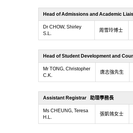
Head of Admissions and Academic
Dr CHOW, Shirley
周雪玲博士
S.L.
Head of Student Development and
Mr TONG, Christopher
唐志強先生
C.K.
Assistant Registrar 助理學務長
Ms CHEUNG, Teresa
張凱鴒
女士
H.L.