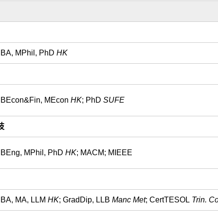
BA, MPhil, PhD
HK
BEcon&Fin, MEcon
HK
;
PhD
SUFE
技
BEng, MPhil, PhD
HK
; MACM; MIEEE
BA, MA, LLM
HK
; GradDip, LLB
Manc Met
; CertTESOL
Trin. Co