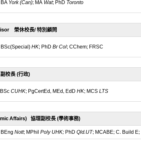
BA
York (Can)
; MA
Wat
; PhD
Toronto
al Advisor 榮休校長/ 特別顧問
BSc(Special)
HK
; PhD
Br Col
; CChem; FRSC
on) 副校長 (行政)
BSc
CUHK
; PgCertEd, MEd, EdD
HK
; MCS
LTS
Academic Affairs) 協理副校長 (學術事務)
BEng
Nott
; MPhil
Poly UHK;
PhD
Qld.UT
; MCABE; C. Build 