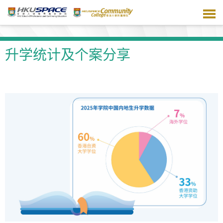
跳
到
主
要
内
升学统计及个案分享
容