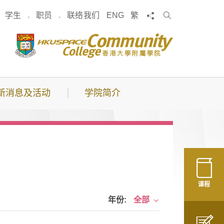
搜
分享
学生
职员
联络我们
ENG
繁
索
新消息及活动
学院简介
课程
年份:
全部