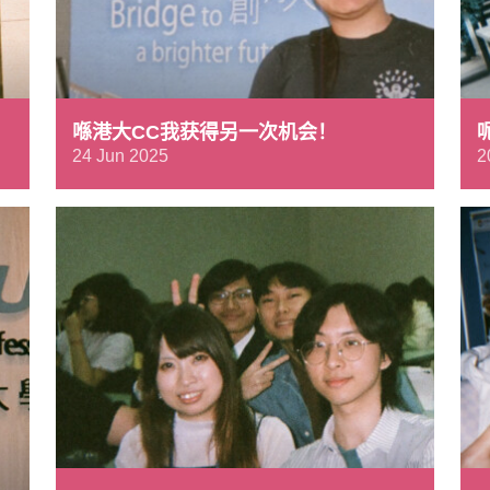
喺港大CC我获得另一次机会！
24 Jun 2025
2