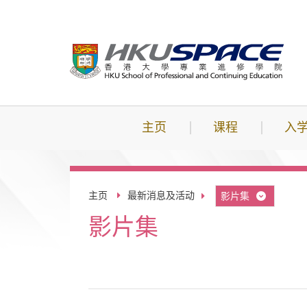
跳
到
主
要
内
容
主页
课程
入
主页
最新消息及活动
影片集
影片集