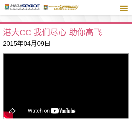
跳
到
主
要
内
港大CC 我们尽心 助你高飞
容
2015年04月09日