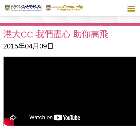
跳
到
主
要
內
港大CC 我們盡心 助你高飛
容
2015年04月09日