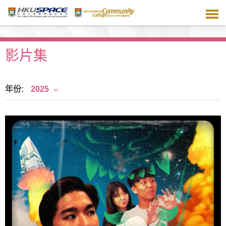
跳
到
主
要
内
影片集
容
年份:
2025