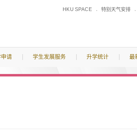
HKU SPACE
特别天气安排
学申请
学生发展服务
升学统计
最