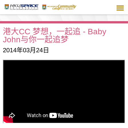
跳
到
主
要
内
港大CC 梦想，一起追 - Baby
容
John与你一起追梦
2014年03月24日