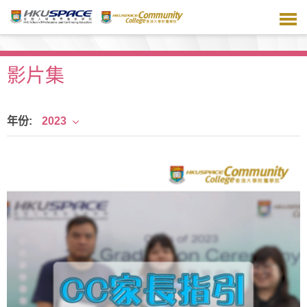
跳
到
主
要
内
影片集
容
年份:
2023