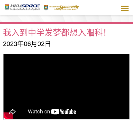
跳
到
主
要
内
我入到中学发梦都想入嗰科！
容
2023年06月02日