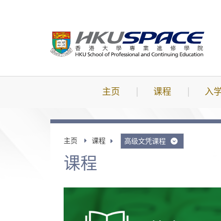
跳
到
主
要
内
容
主页
课程
入
主页
课程
高级文凭课程
课程