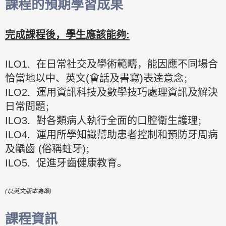
課程的預期學習成果
完成課程後，學生應該能夠:
ILO1. 在日常社交及學術範疇，能因應不同場合
恰當地以中、英文(會話及書寫)表達意念
；
ILO2. 運用資訊科技及數學技巧處理資訊及解決
日常問題
；
ILO3. 對各類病人執行全面的口腔衛生護理
；
ILO4. 運用所學知識幫助患者控制和預防牙周病
及齲齒 (俗稱蛀牙)
；
ILO5. 促進牙齒健康教育。
(以英文版本為準)
課程資訊