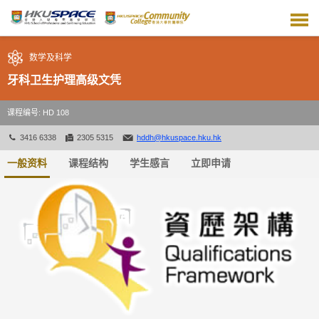
跳
到
主
要
数学及科学
内
容
牙科卫生护理高级文凭
课程编号: HD 108
3416 6338
2305 5315
hddh@hkuspace.hku.hk
一般资料
课程结构
学生感言
立即申请