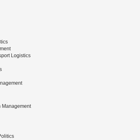
tics
ement
port Logistics
s
Management
on Management
olitics