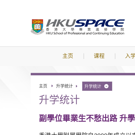
跳
到
主
要
内
容
主页
课程
入
主页
升学统计
升学统计
升学统计
副學位畢業生不愁出路 升