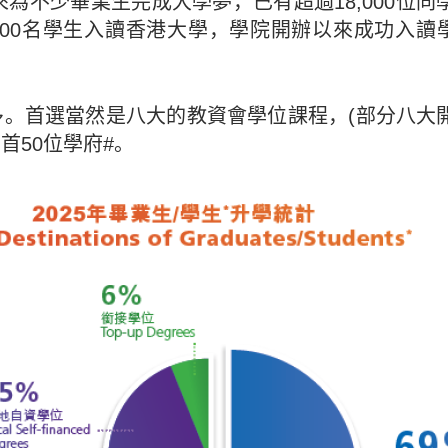
來為不少畢業生完成大學夢，已有超過18,000位
,500名學生入讀香港大學，學院開辦以來成功入
。首選當然是八大的教資會學位課程，(部分八大
首50位學府#。