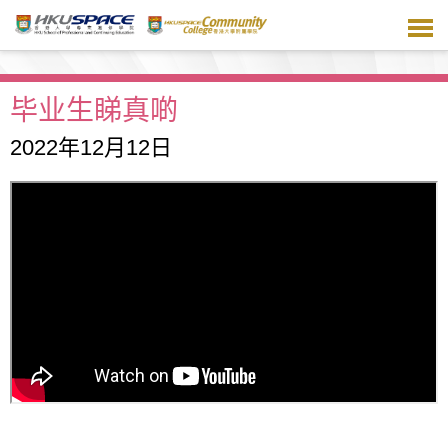
跳
到
主
要
内
毕业生睇真啲
容
2022年12月12日