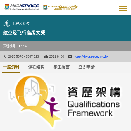
跳
到
主
要
工程及科技
内
容
航空及飞行高级文凭
课程编号: HD 140
2975 5678 / 2587 3234
2571 8480
hdap@hkuspace.hku.hk
一般资料
课程结构
学生感言
立即申请