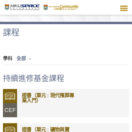
跳
到
主
要
內
課程
容
學科
全部
持續進修基金課程
證書（單元 : 現代殯葬專
業入門）
CEF
證書（單元 : 礦物與寶