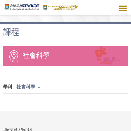
跳
到
主
要
內
課程
容
社會科學
學科
社會科學
你可能想知道...